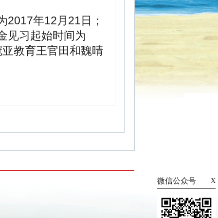
017年12月21日；
金见习起始时间为
新冠亚教育王官田和魏晴
微信公众号
X