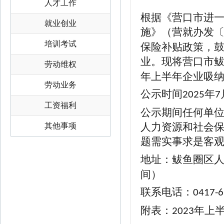
人才工作
根据
《营口市
进
就业创业
施
》（
营就办发
培训考试
保险补贴政策，
业
。现将营口市
劳动维权
年
上半年
企业吸
劳动业务
公示时间
年
2025
7
工资福利
公示期间任何单
人力资源和社会
其他事项
题需实事求是客
地址：鲅鱼圈区
间）
联系电话：
0417-6
附表：
年
上
2023