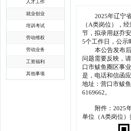
人才工作
就业创业
2025年辽
（A类岗位），经
培训考试
节，拟录用赵乔安
劳动维权
5
个工作日
，
公示
本公告发布
劳动业务
问题需要反映，
工资福利
口市鲅鱼圈区事
其他事项
是，电话和信函
地址：营口市鲅鱼圈
6169662。
附件：
202
单位（A类岗位）