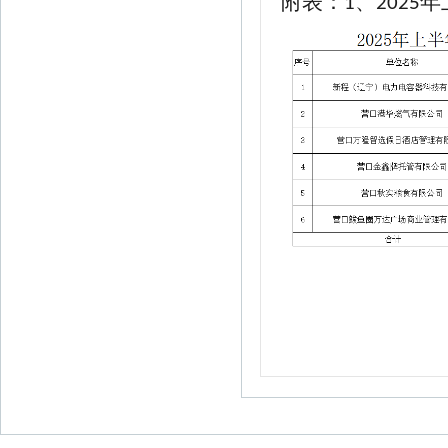
附表：
、
年
1
202
5