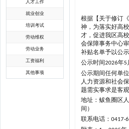
人才工作
就业创业
根据
【
关于修订
培训考试
神，为落实好高
才，促进我区高
劳动维权
会保障事务中心
劳动业务
补贴名单予以公
工资福利
公示时间
年
202
6
5
公示期间任何单
其他事项
人力资源和社会
题需实事求是客
地址：鲅鱼圈区
间）
联系电话：
0417-6